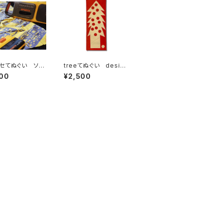
セてぬぐい ソニ
treeてぬぐい design
ラー
ed by しんご オレン
00
¥2,500
ジ