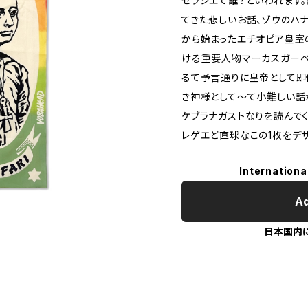
セラシエて誰？といわれます
てきた悲しいお話、ゾウのハナ
から始まったエチオピア皇室
ける重要人物マーカスガー
るて予言通りに皇帝として即
き神様として～て小難しい話
ケブラナガストなりを読んでく
レゲエど直球なこの1枚をデザ
Internationa
Ad
日本国内