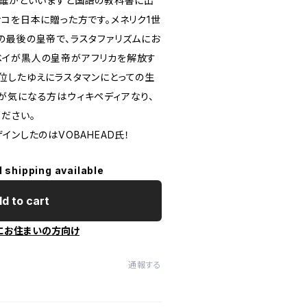
。誰かといいますと国語の教科書に出
コを日本に贈った方です。メネリク1世
の最後の皇帝で、ラスタファリズムにお
ベイが黒人の皇帝がアフリカを解放す
位したゆえにラスタマンにとっての生
が気になる方はウィキペディアなり、
ださい。
インしたのはVOBAHEAD氏！
l shipping available
d to cart
にお住まいの方向け
通報する