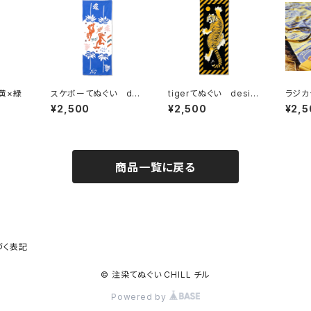
黄×緑
スケボーてぬぐい de
tigerてぬぐい desig
ラジカ
signed by Toyameg
ned by kanat
スポカ
¥2,500
¥2,500
¥2,5
商品一覧に戻る
づく表記
© 注染てぬぐい CHILL チル
Powered by