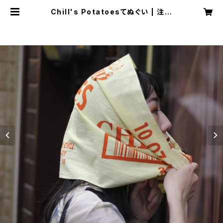
Chill's Potatoesてぬぐい | 注染
てぬぐい CHILL チル