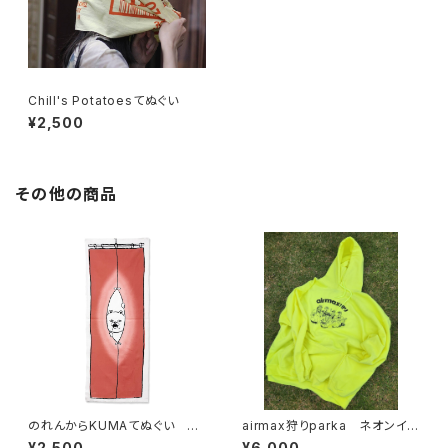
Chill's Potatoesてぬぐい
¥2,500
その他の商品
のれんからKUMAてぬぐい ピ
airmax狩りparka ネオンイ
ンク
エロー
¥2,500
¥6,000