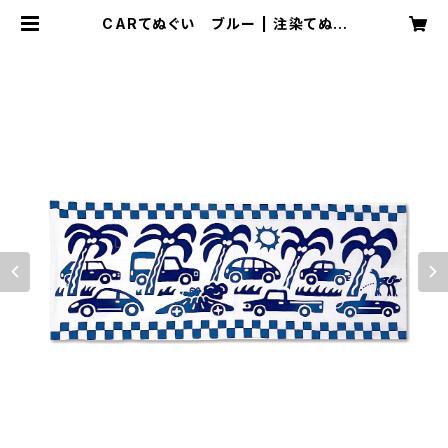
CARてぬぐい ブルー | 注染てぬぐ
い CHILL チル