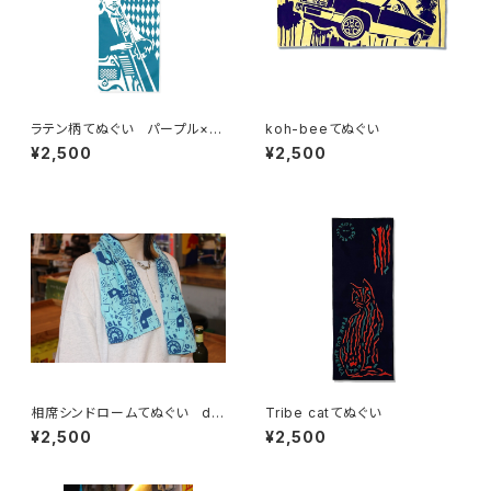
ラテン柄てぬぐい パープル×エ
koh-beeてぬぐい
メラルド
¥2,500
¥2,500
相席シンドロームてぬぐい de
Tribe catてぬぐい
signed by FUKE
¥2,500
¥2,500