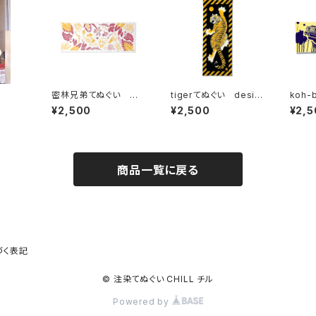
密林兄弟てぬぐい ピ
tigerてぬぐい desig
koh
ンク×イエロー
ned by kanat
¥2,500
¥2,500
¥2,5
商品一覧に戻る
づく表記
© 注染てぬぐい CHILL チル
Powered by