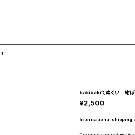
CT
bakibakiてぬぐい 紺
¥2,500
International shipping 