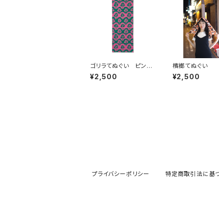
ゴリラてぬぐい ピンク
檳榔てぬぐい
×緑
¥2,500
¥2,500
プライバシーポリシー
特定商取引法に基