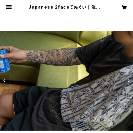
Japanese 2faceてぬぐい | 注染て
ぬぐい CHILL チル