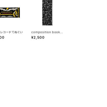
レコードてぬぐい
composition bookて
ぬぐい
00
¥2,500