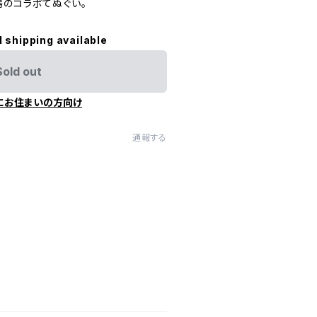
湯のコラボてぬぐい。
l shipping available
Sold out
にお住まいの方向け
通報する