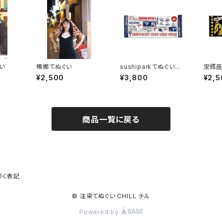
い
檳榔てぬぐい
sushiparkてぬぐい
宝瓶座
ツナレッド コップ付
¥2,500
¥3,800
¥2,5
商品一覧に戻る
づく表記
© 注染てぬぐい CHILL チル
Powered by