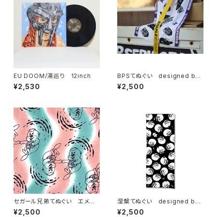
EU DOOM/湯巡り 12inch
BPSてぬぐい designed by
伊達努 黒×パープル
¥2,530
¥2,500
セガール兄弟てぬぐい エメラ
涅槃てぬぐい designed by
ルド×ピンク
hitotsume 黒
¥2,500
¥2,500