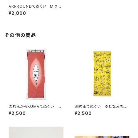
ARRROUNDてぬぐい MIXの
DLコード＋ステッカー付
¥2,800
その他の商品
のれんからKUMAてぬぐい ピ
お約束てぬぐい ゆとなみ社コ
ンク
ラボ イエロー
¥2,500
¥2,500