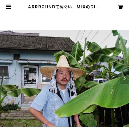
ARRROUNDてぬぐい MIXのDLコ
ード＋ステッカー付 | 注染てぬぐい C
HILL チル