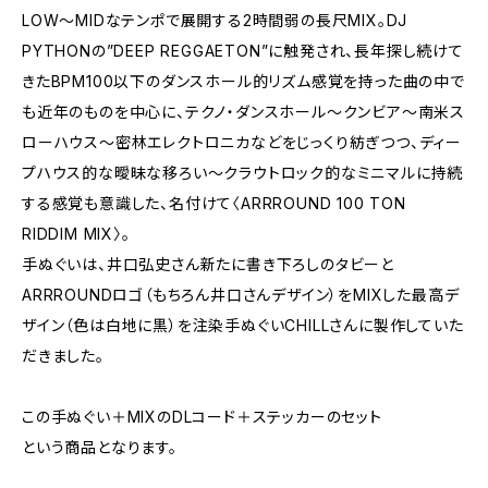
LOW〜MIDなテンポで展開する2時間弱の長尺MIX。DJ
PYTHONの”DEEP REGGAETON”に触発され、長年探し続けて
きたBPM100以下のダンスホール的リズム感覚を持った曲の中で
も近年のものを中心に、テクノ・ダンスホール〜クンビア〜南米ス
ローハウス〜密林エレクトロニカなどをじっくり紡ぎつつ、ディー
プハウス的な曖昧な移ろい〜クラウトロック的なミニマルに持続
する感覚も意識した、名付けて〈ARRROUND 100 TON
RIDDIM MIX〉。
手ぬぐいは、井口弘史さん新たに書き下ろしのタビーと
ARRROUNDロゴ（もちろん井口さんデザイン）をMIXした最高デ
ザイン（色は白地に黒）を注染手ぬぐいCHILLさんに製作していた
だきました。
この手ぬぐい＋MIXのDLコード＋ステッカーのセット
という商品となります。